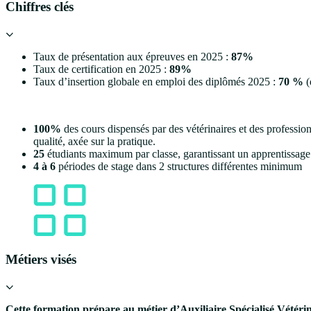
Chiffres clés
Taux de présentation aux épreuves en 2025 :
87%
Taux de certification en 2025 :
89%
Taux d’insertion globale en emploi des diplômés 2025 :
70 %
(
100%
des cours dispensés par des vétérinaires et des professi
qualité, axée sur la pratique.
25
étudiants maximum par classe, garantissant un apprentissage
4 à 6
périodes de stage dans 2 structures différentes minimum
Métiers visés
Cette formation prépare au métier d’Auxiliaire Spécialisé Vétérina